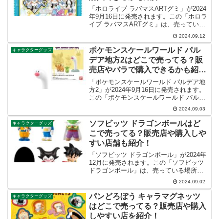
「ホロライブ ラバマスARTグミ」が2024
年9月16日に発売されます。この「ホロラ
イブ ラバマスARTグミ」は、売っている
場所が見つからないことがあるなど人気
2024.09.12
があります。この記事では、ホロライブ
ラバマスARTグミが購入できる店舗やバ
ポケモンスケールワールド パル
キャラクターグッズ
ラで...
デア地方2はどこで売ってる？販
売店やバラで購入できるかも紹
介！
「ポケモンスケールワールド パルデア地
方2」が2024年9月16日に発売されます。
この「ポケモンスケールワールド パルデ
ア地方2」は、売っている場所が見つから
2024.09.03
ないことがあるなど人気があります。こ
の記事では、ポケモンスケールワールド
ソフビッツ ドラゴンボールはど
キャラクターグッズ
パルデア...
こで売ってる？販売店や購入しや
すい店舗も紹介！
「ソフビッツ ドラゴンボール」が2024年
12月に発売されます。この「ソフビッツ
ドラゴンボール」は、売っている場所が
見つからないことがあるなど人気があり
2024.09.02
ます。この記事では、ソフビッツ ドラゴ
ンボールが購入できる店舗や購入しやす
パンどろぼう キャラマグネッツ
キャラクターグッズ
い店舗につい...
はどこで売ってる？販売店や購入
しやすい店を紹介！