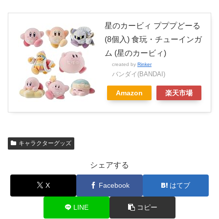
星のカービィ プププどーる
(8個入) 食玩・チューインガ
ム (星のカービィ)
created by
Rinker
バンダイ(BANDAI)
Amazon
楽天市場
キャラクターグッズ
シェアする
X
Facebook
はてブ
LINE
コピー