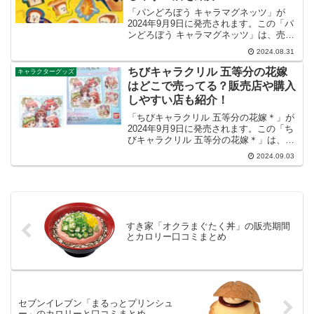
「パンどろぼう キャラマグネッツ」が
2024年9月9日に発売されます。この「パ
ンどろぼう キャラマグネッツ」は、売っ
ている場所が見つからないことがあるな
2024.08.31
ど人気があります。この記事では、パン
どろぼう キャラマグネッツが購入できる
ちびキャラクリル 五等分の花嫁
キャラクターグッズ
店舗や購入しや...
はどこで売ってる？販売店や購入
しやすい店も紹介！
「ちびキャラクリル 五等分の花嫁＊」が
2024年9月9日に発売されます。この「ち
びキャラクリル 五等分の花嫁＊」は、売
っている場所が見つからないことがある
2024.09.03
など人気があります。この記事では、ち
びキャラクリル 五等分の花嫁＊が購入で
きる店舗や購...
すき家「オクラまぐたく丼」の販売期間
とカロリー口コミまとめ
セブンイレブン「まるっとプリンシュ
ー」のカロリーと口コミまとめ