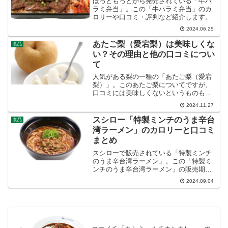
ほっともっとから発売されている「牛ハ
ラミ弁当」。この「牛ハラミ弁当」のカ
ロリーや口コミ・評判など紹介します。
2024.06.25
あたご梨（愛宕梨）は美味しくな
食品
い？その理由と他の口コミについ
て
人気がある梨の一種の「あたご梨（愛宕
梨）」。このあたご梨についてですが、
口コミには美味しくないというものもあ
るようです。ここでは、その理由と他の
2024.11.27
口コミについて紹介します。
スシロー「特製ミンチのうま辛台
食品
湾ラーメン」のカロリーと口コミ
まとめ
スシローで販売されている「特製ミンチ
のうま辛台湾ラーメン」。この「特製ミ
ンチのうま辛台湾ラーメン」の販売期間
とカロリー、口コミ・評判など紹介しま
2024.09.04
す。