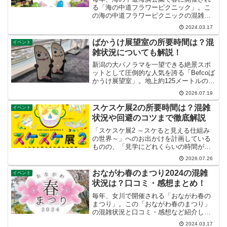
る「海の中道フラワーピクニック」。こ
の海の中道フラワーピクニックの混雑状
況や口コミ・感想など紹介します。
2024.03.17
ばかうけ展望室の所要時間は？混
イベント
雑状況についても解説！
新潟の大パノラマを一望できる絶景スポ
ットとして圧倒的な人気を誇る「Befcoば
かうけ展望室」。地上約125メートルの高
さから、日本海や信濃川、遠くには佐渡
2026.07.19
島まで見渡せる魅力的な施設ですが、観
光プランを立てる際に「どれくらいの滞
スケスケ展2の所要時間は？混雑
イベント
在時間を見てお...
状況や回避のコツまで徹底解説
「スケスケ展2 ～スケると見える仕組み
の世界～」へのお出かけを計画している
ものの、「見学にどれくらいの時間がか
かるのか」「混雑を避けてスムーズに回
2026.07.26
るにはどうすればいいのか」気になって
いる方も多いのではないでしょうか。こ
おながわ春のまつり2024の混雑
イベント
の記事では、話題の体験...
状況は？口コミ・感想まとめ！
毎年、女川で開催される「おながわ春の
まつり」。この「おながわ春のまつり」
の混雑状況と口コミ・感想など紹介しま
す。
2024.03.17