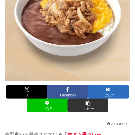
X
Facebook
はてブ
LINE
コピー
2024.09.27
吉野家から発売されている「
牛オム黒カレー
」。