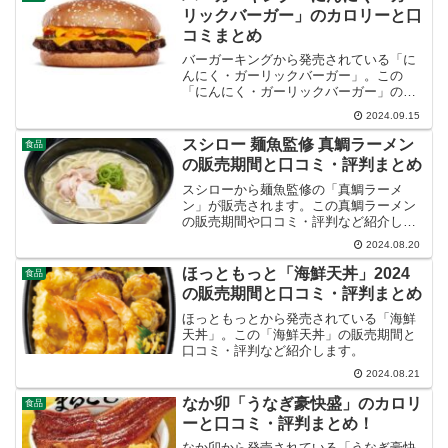
リックバーガー」のカロリーと口
コミまとめ
バーガーキングから発売されている「に
んにく・ガーリックバーガー」。この
「にんにく・ガーリックバーガー」の販
売期間やカロリー、口コミ・評判など紹
2024.09.15
介します。
スシロー 麺魚監修 真鯛ラーメン
食品
の販売期間と口コミ・評判まとめ
スシローから麺魚監修の「真鯛ラーメ
ン」が販売されます。この真鯛ラーメン
の販売期間や口コミ・評判など紹介しま
す。
2024.08.20
ほっともっと「海鮮天丼」2024
食品
の販売期間と口コミ・評判まとめ
ほっともっとから発売されている「海鮮
天丼」。この「海鮮天丼」の販売期間と
口コミ・評判など紹介します。
2024.08.21
なか卯「うなぎ豪快盛」のカロリ
食品
ーと口コミ・評判まとめ！
なか卯から発売されている「うなぎ豪快