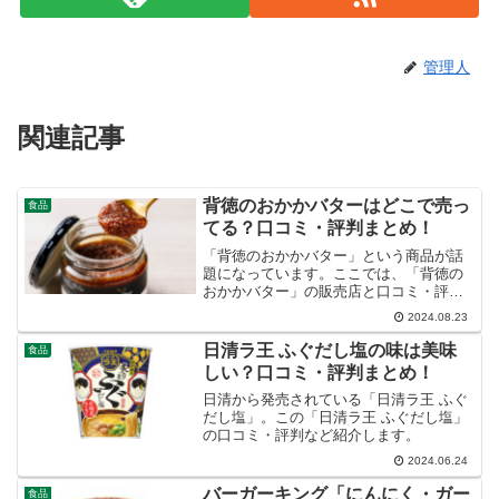
管理人
関連記事
背徳のおかかバターはどこで売っ
食品
てる？口コミ・評判まとめ！
「背徳のおかかバター」という商品が話
題になっています。ここでは、「背徳の
おかかバター」の販売店と口コミ・評判
など紹介します。
2024.08.23
日清ラ王 ふぐだし塩の味は美味
食品
しい？口コミ・評判まとめ！
日清から発売されている「日清ラ王 ふぐ
だし塩」。この「日清ラ王 ふぐだし塩」
の口コミ・評判など紹介します。
2024.06.24
バーガーキング「にんにく・ガー
食品