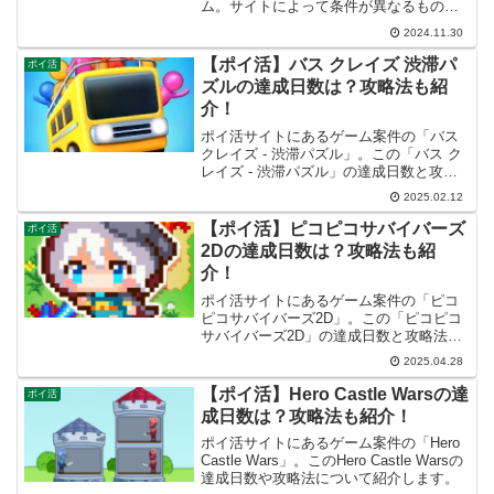
ム。サイトによって条件が異なるものが
あるようですが、「レベル1100クリア」
2024.11.30
の攻略法について紹介します。
【ポイ活】バス クレイズ 渋滞パ
ポイ活
ズルの達成日数は？攻略法も紹
介！
ポイ活サイトにあるゲーム案件の「バス
クレイズ - 渋滞パズル」。この「バス ク
レイズ - 渋滞パズル」の達成日数と攻略
法について紹介します。
2025.02.12
【ポイ活】ピコピコサバイバーズ
ポイ活
2Dの達成日数は？攻略法も紹
介！
ポイ活サイトにあるゲーム案件の「ピコ
ピコサバイバーズ2D」。この「ピコピコ
サバイバーズ2D」の達成日数と攻略法に
ついて紹介します。
2025.04.28
【ポイ活】Hero Castle Warsの達
ポイ活
成日数は？攻略法も紹介！
ポイ活サイトにあるゲーム案件の「Hero
Castle Wars」。このHero Castle Warsの
達成日数や攻略法について紹介します。