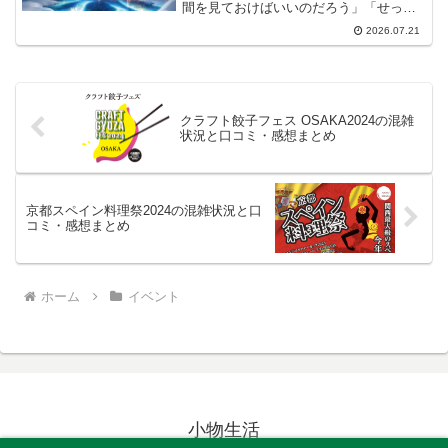
間を見ておけばいいのだろう」「せっか
く行くなら混雑を避けてゆっくり楽しみ
2026.07.21
たい」とお悩みではないでしょうか。本
記事では、「オーロラと森のものがたり
展」の滞在・所要時間につ...
クラフト餃子フェス OSAKA2024の混雑
状況と口コミ・感想まとめ
京都スペイン料理祭2024の混雑状況と口
コミ・感想まとめ
ホーム
イベント
小物生活