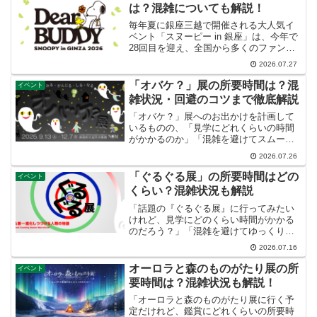
は？混雑についても解説！
毎年夏に銀座三越で開催される大人気イ
ベント「スヌーピー in 銀座」は、今年で
28回目を迎え、全国から多くのファンが
訪れる一大催事です。本記事では、「ス
2026.07.27
ヌーピー in 銀座」の所要時間の目安（最
短・標準・じっくり）や館内巡回ルー
「オバケ？」展の所要時間は？混
イベント
ト、さらに混...
雑状況・回避のコツまで徹底解説
「オバケ？」展へのお出かけを計画して
いるものの、「見学にどれくらいの時間
がかかるのか」「混雑を避けてスムーズ
に回るにはどうすればいいのか」気にな
2026.07.26
っている方も多いのではないでしょう
か。この記事では、「オバケ？」展の所
「ぐるぐる展」の所要時間はどの
イベント
要時間を詳しく解説するとと...
くらい？混雑状況も解説
「話題の『ぐるぐる展』に行ってみたい
けれど、見学にどのくらい時間がかかる
のだろう？」「混雑を避けてゆっくり楽
しむには、何時頃に行くのがベスト？」
2026.07.16
と疑問に思っていませんか？せっかく足
を運ぶなら、スケジュールを上手に立て
オーロラと森のものがたり展の所
イベント
て、展示を余すことなく堪...
要時間は？混雑状況も解説！
「オーロラと森のものがたり展に行く予
定だけれど、鑑賞にどれくらいの所要時